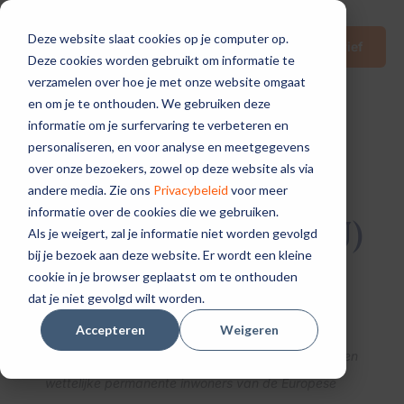
Deze website slaat cookies op je computer op.
Nieuwsbrief
Deze cookies worden gebruikt om informatie te
verzamelen over hoe je met onze website omgaat
en om je te onthouden. We gebruiken deze
informatie om je surfervaring te verbeteren en
personaliseren, en voor analyse en meetgegevens
over onze bezoekers, zowel op deze website als via
andere media. Zie ons
Privacybeleid
voor meer
informatie over de cookies die we gebruiken.
Cookiebeleid (EU)
Als je weigert, zal je informatie niet worden gevolgd
bij je bezoek aan deze website. Er wordt een kleine
cookie in je browser geplaatst om te onthouden
dat je niet gevolgd wilt worden.
Dit cookiebeleid is voor het laatst geüpdatet op 12
Accepteren
Weigeren
september 2024 en is van toepassing op burgers en
wettelijke permanente inwoners van de Europese