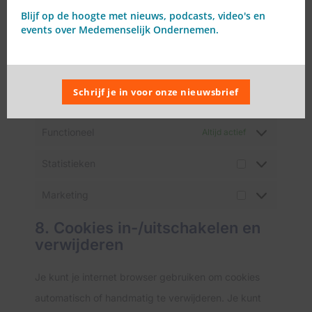
browser het plaatsen van cookies uitschakelen, je
Blijf op de hoogte met nieuws, podcasts, video's en
events over Medemenselijk Ondernemen.
moet er dan wel rekening mee houden dat onze site
dan mogelijk niet meer optimaal werkt.
Schrijf je in voor onze nieuwsbrief
7.1 Beheer uw cookie toestemming
Functioneel
Altijd actief
Statistieken
Marketing
8. Cookies in-/uitschakelen en
verwijderen
Je kunt je internet browser gebruiken om cookies
automatisch of handmatig te verwijderen. Je kunt