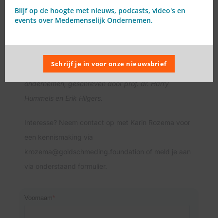
een praktijkgids* voor alle deelnemers kosteloos.
Blijf op de hoogte met nieuws, podcasts, video's en
Deze gratis workshops zijn tijdelijk beschikbaar.
events over Medemenselijk Ondernemen.
*Alle deelnemers krijgen een exemplaar van de
praktijkgids Anders Groeien – Een medemenselijke
Schrijf je in voor onze nieuwsbrief
aanpak van duurzaam en maatschappelijk
ondernemen, geschreven door prof. dr. Harry
Hummels en Erik Hilgers.
Interesse? Neem contact op met Karin Rozema voor
een kennismaking via
krozema@goldschmeding.foundation of meld je aan
via onderstaand formulier.