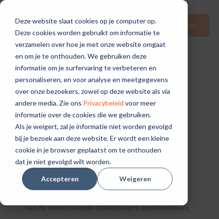
Deze website slaat cookies op je computer op.
Nieuwsbrief
Deze cookies worden gebruikt om informatie te
verzamelen over hoe je met onze website omgaat
en om je te onthouden. We gebruiken deze
informatie om je surfervaring te verbeteren en
personaliseren, en voor analyse en meetgegevens
over onze bezoekers, zowel op deze website als via
In-company
andere media. Zie ons
Privacybeleid
voor meer
informatie over de cookies die we gebruiken.
workshop
Als je weigert, zal je informatie niet worden gevolgd
bij je bezoek aan deze website. Er wordt een kleine
cookie in je browser geplaatst om te onthouden
dat je niet gevolgd wilt worden.
De in-company workshop biedt bedrijven een
Accepteren
Weigeren
unieke kans om te onderzoeken hoe de belangen
van de verschillende stakeholders (medewerkers,