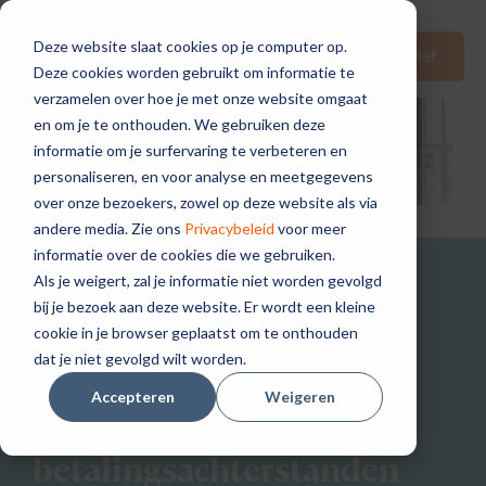
Deze website slaat cookies op je computer op.
Nieuwsbrief
Deze cookies worden gebruikt om informatie te
verzamelen over hoe je met onze website omgaat
en om je te onthouden. We gebruiken deze
informatie om je surfervaring te verbeteren en
personaliseren, en voor analyse en meetgegevens
over onze bezoekers, zowel op deze website als via
andere media. Zie ons
Privacybeleid
voor meer
informatie over de cookies die we gebruiken.
Als je weigert, zal je informatie niet worden gevolgd
Sociale incasso
bij je bezoek aan deze website. Er wordt een kleine
Een incassoaanpak die
cookie in je browser geplaatst om te onthouden
dat je niet gevolgd wilt worden.
mensen centraal zet
met duurzame
Accepteren
Weigeren
oplossingen voor
betalingsachterstanden