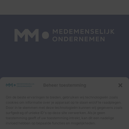
Interessante blogs, goede podcasts én fijne events.
Beheer toestemming
Samen op weg naar Medemenselijk Ondernemen.
Schrijf je in voor onze maandelijkse nieuwsbrief om
Om de beste ervaringen te bieden, gebruiken wij technologieën zoals
niets meer te missen.
cookies om informatie over je apparaat op te slaan en/of te raadplegen.
Door in te stemmen met deze technologieën kunnen wij gegevens zoals
surfgedrag of unieke ID's op deze site verwerken. Als je geen
toestemming geeft of uw toestemming intrekt, kan dit een nadelige
Inschrijven ⟶
invloed hebben op bepaalde functies en mogelijkheden.