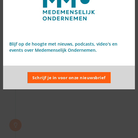
Meetlat
Maak sociaal incasseren
concreet door met je team te
reflecteren op je huidige
Blijf op de hoogte met nieuws, podcasts, video's en
incassoproces en de stappen
events over Medemenselijk Ondernemen.
die je wilt zetten
Schrijf je in voor onze nieuwsbrief
Leidraad
Krijg concrete handvatten om
jouw
samenwerkingsafspraken met