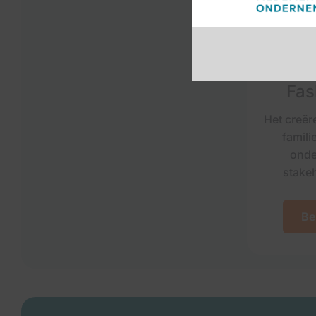
Schi
Corp
Fas
Het creër
famili
onder
stake
Be