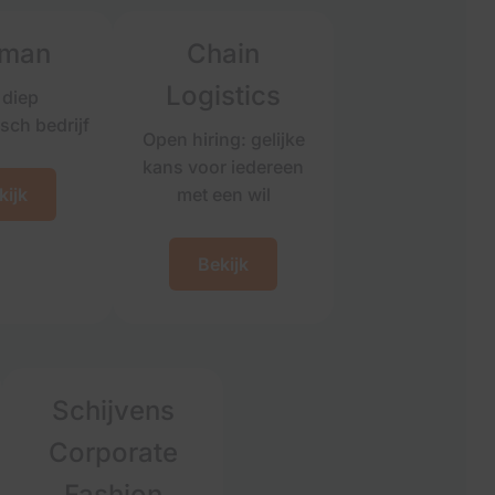
eman
Chain
Logistics
 diep
sch bedrijf
Open hiring: gelijke
kans voor iedereen
kijk
met een wil
Bekijk
Schijvens
Corporate
Fashion