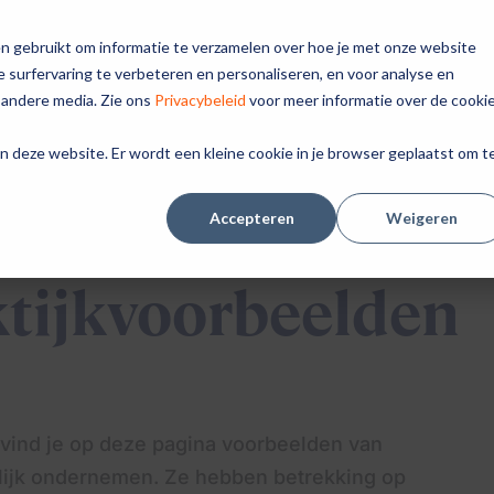
n gebruikt om informatie te verzamelen over hoe je met onze website
Medemenselijk
Inspiratie
Aan de slag
Agenda
 surfervaring te verbeteren en personaliseren, en voor analyse en
ondernemen?
 andere media. Zie ons
Privacybeleid
voor meer informatie over de cooki
aan deze website. Er wordt een kleine cookie in je browser geplaatst om t
Accepteren
Weigeren
tijkvoorbeelden
vind je op deze pagina voorbeelden van
ijk ondernemen. Ze hebben betrekking op