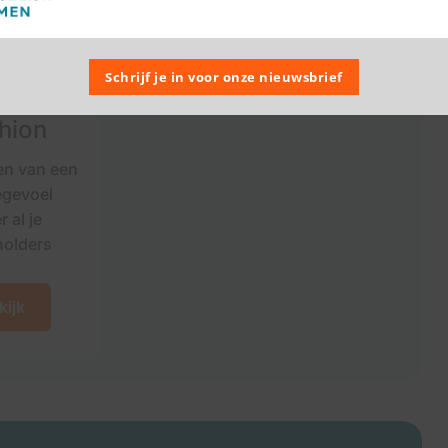
jvens
Schrijf je in voor onze nieuwsbrief
orate
hion
en van een
egevoel
 al je
holders
kijk