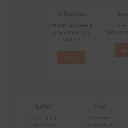
Alliander
Br
Het participatieteam:
Een
organiseren van
democrati
inclusie
Be
Bekijk
Hutten
Viisi
Sign Language
Holacratie:
Coffee Bar:
zelforganisatie