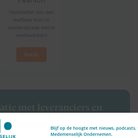
Vaststellen van een
leefbaar loon in
samenspraak met je
medewerkers
Bekijk
atie met leveranciers en
Blijf op de hoogte met nieuws, podcasts, 
Medemenselijk Ondernemen.