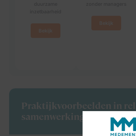
duurzame
zonder managers
inzetbaarheid
Bekijk
Bekijk
Praktijkvoorbeelden in rel
samenwerkingspartners