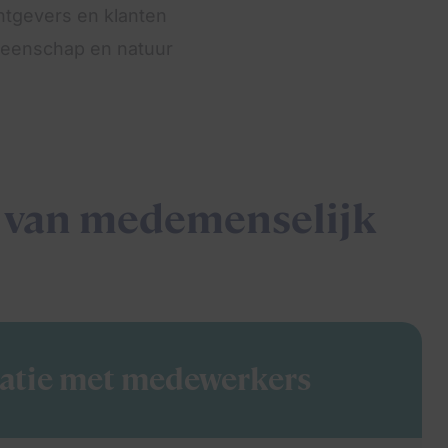
chtgevers en klanten
emeenschap en natuur
 van medemenselijk
latie met medewerkers