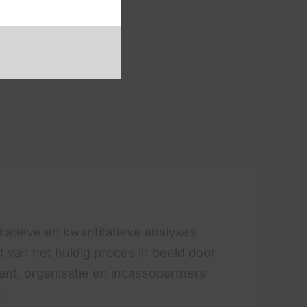
tatieve en kwantitatieve analyses
 van het huidig proces in beeld door
ant, organisatie en incassopartners
.