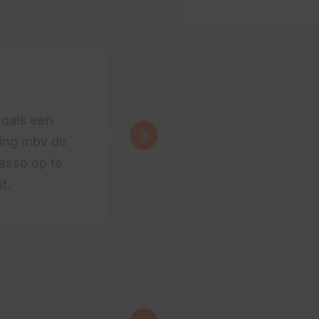
zoals een
3
ding mbv de
casso op te
t.
Realiseren
De nieuwe werkwij