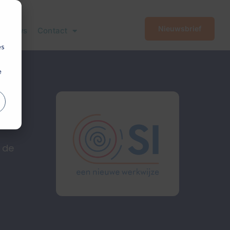
Nieuwsbrief
Nieuws
Contact
es
e
ijn
 de