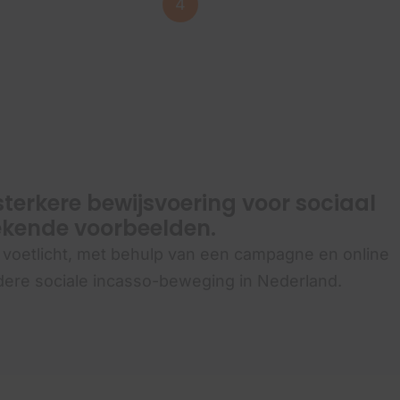
4
in het eigen proc
incassopartners.
terkere bewijsvoering voor sociaal
rekende voorbeelden.
voetlicht, met behulp van een campagne en online
ere sociale incasso-beweging in Nederland.