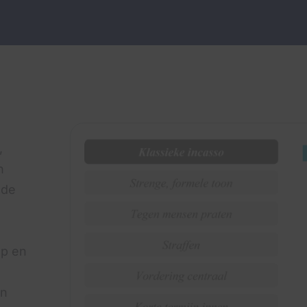
,
n
 de
op en
an