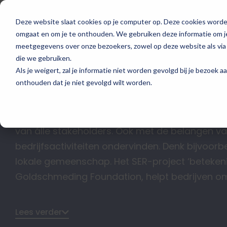
Deze website slaat cookies op je computer op. Deze cookies worde
omgaat en om je te onthouden. We gebruiken deze informatie om je
meetgegevens over onze bezoekers, zowel op deze website als via
die we gebruiken.
Als je weigert, zal je informatie niet worden gevolgd bij je bezoek 
onthouden dat je niet gevolgd wilt worden.
Betekenisvolle dialoog in i
Bedrijven die maatschappelijk verantwoord o
van álle stakeholders. Ook met de belangen va
bedrijfsactiviteiten ondervinden. Denk bijvoo
lokale gemeenschap. Het SER-project ‘beteken
Goldschmeding Foundation, helpt bedrijven om
Lees verder