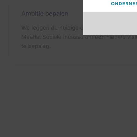
Ambitie bepalen
We leggen de huidige én gewenste aanpak 
Meetlat Sociale Incasso om een nieuwe visi
te bepalen.