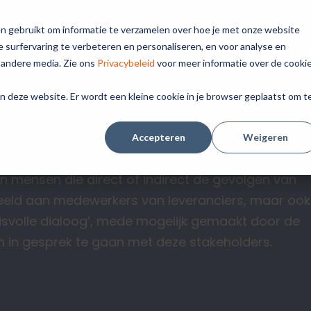
n gebruikt om informatie te verzamelen over hoe je met onze website
Medemenselijk
Inspiratie
Aan de slag
Agenda
 surfervaring te verbeteren en personaliseren, en voor analyse en
ondernemen?
 andere media. Zie ons
Privacybeleid
voor meer informatie over de cooki
aan deze website. Er wordt een kleine cookie in je browser geplaatst om t
nternationale ketens
Accepteren
Weigeren
ndernemen houden rekening met het belang en welz
n mensen die direct of indirect de gevolgen van
rbeeld aan medewerkers van leveranciers, maar ook
isvolle dialoog’, mede mogelijk gemaakt door de
 in gesprek te gaan met deze stakeholders.