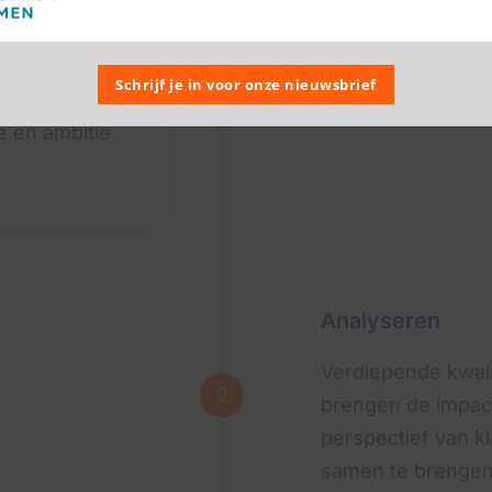
Schrijf je in voor onze nieuwsbrief
langs de
1
e en ambitie
Analyseren
Verdiepende kwali
2
brengen de impact
perspectief van kl
samen te brengen