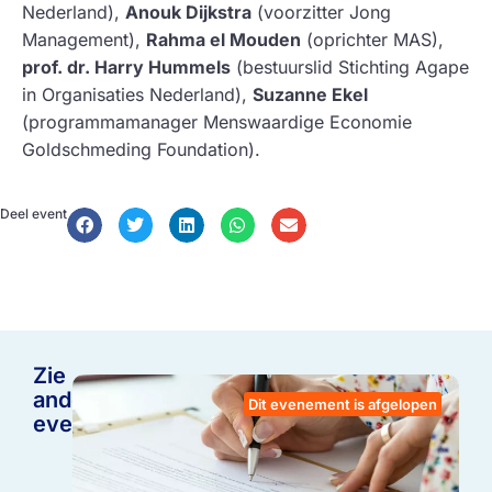
Nederland),
Anouk Dijkstra
(voorzitter Jong
Management),
Rahma el Mouden
(oprichter MAS),
prof. dr. Harry Hummels
(bestuurslid Stichting Agape
in Organisaties Nederland),
Suzanne Ekel
(programmamanager Menswaardige Economie
Goldschmeding Foundation).
Deel event
Zie
andere
Dit evenement is afgelopen
events