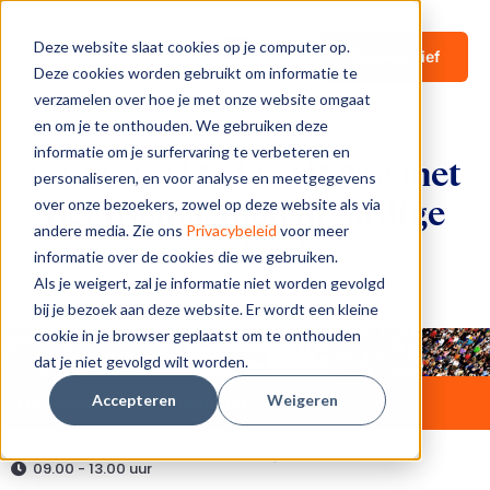
Deze website slaat cookies op je computer op.
Nieuwsbrief
Deze cookies worden gebruikt om informatie te
verzamelen over hoe je met onze website omgaat
en om je te onthouden. We gebruiken deze
informatie om je surfervaring te verbeteren en
Congres HALLO MENS! met
personaliseren, en voor analyse en meetgegevens
het thema: menswaardige
over onze bezoekers, zowel op deze website als via
andere media. Zie ons
Privacybeleid
voor meer
organisaties
informatie over de cookies die we gebruiken.
Als je weigert, zal je informatie niet worden gevolgd
bij je bezoek aan deze website. Er wordt een kleine
cookie in je browser geplaatst om te onthouden
dat je niet gevolgd wilt worden.
Accepteren
Weigeren
Dit evenement is afgelopen
7 februari 2023
Wicked Grounds, Amsterdam
09.00 - 13.00 uur