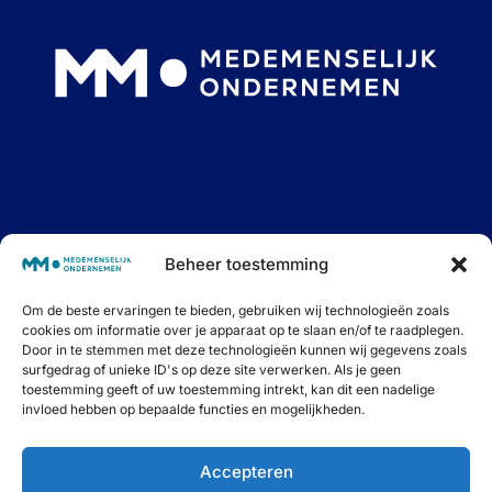
Interessante blogs, goede podcasts én fijne events.
Beheer toestemming
Samen op weg naar Medemenselijk Ondernemen.
Schrijf je in voor onze maandelijkse nieuwsbrief om
niets meer te missen.
Om de beste ervaringen te bieden, gebruiken wij technologieën zoals
cookies om informatie over je apparaat op te slaan en/of te raadplegen.
Door in te stemmen met deze technologieën kunnen wij gegevens zoals
surfgedrag of unieke ID's op deze site verwerken. Als je geen
toestemming geeft of uw toestemming intrekt, kan dit een nadelige
Inschrijven ⟶
invloed hebben op bepaalde functies en mogelijkheden.
Accepteren