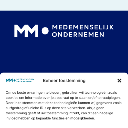
Interessante blogs, goede podcasts én fijne events.
Beheer toestemming
Samen op weg naar Medemenselijk Ondernemen.
Schrijf je in voor onze maandelijkse nieuwsbrief om
niets meer te missen.
Om de beste ervaringen te bieden, gebruiken wij technologieën zoals
cookies om informatie over je apparaat op te slaan en/of te raadplegen.
Door in te stemmen met deze technologieën kunnen wij gegevens zoals
surfgedrag of unieke ID's op deze site verwerken. Als je geen
toestemming geeft of uw toestemming intrekt, kan dit een nadelige
Inschrijven ⟶
invloed hebben op bepaalde functies en mogelijkheden.