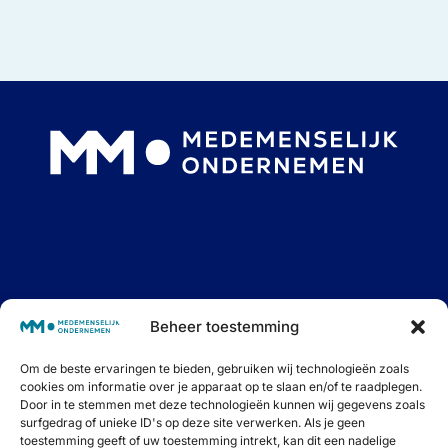
Interessante blogs, goede podcasts én fijne events.
Beheer toestemming
Samen op weg naar Medemenselijk Ondernemen.
Schrijf je in voor onze maandelijkse nieuwsbrief om
niets meer te missen.
Om de beste ervaringen te bieden, gebruiken wij technologieën zoals
cookies om informatie over je apparaat op te slaan en/of te raadplegen.
Door in te stemmen met deze technologieën kunnen wij gegevens zoals
surfgedrag of unieke ID's op deze site verwerken. Als je geen
toestemming geeft of uw toestemming intrekt, kan dit een nadelige
Inschrijven ⟶