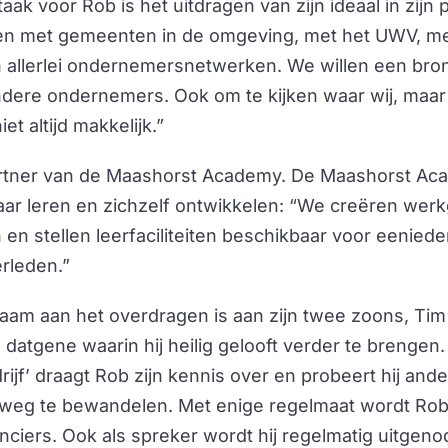
aak voor Rob is het uitdragen van zijn ideaal in zij
 met gemeenten in de omgeving, met het UWV, me
 in allerlei ondernemersnetwerken. We willen een bron 
dere ondernemers. Ook om te kijken waar wij, maa
et altijd makkelijk.”
partner van de Maashorst Academy. De Maashorst Ac
ar leren en zichzelf ontwikkelen: “We creëren wer
en stellen leerfaciliteiten beschikbaar voor eeniede
rleden.”
aam aan het overdragen is aan zijn twee zoons, Tim 
om datgene waarin hij heilig gelooft verder te brengen
drijf’ draagt Rob zijn kennis over en probeert hij an
 weg te bewandelen. Met enige regelmaat wordt Ro
anciers. Ook als spreker wordt hij regelmatig uitgen