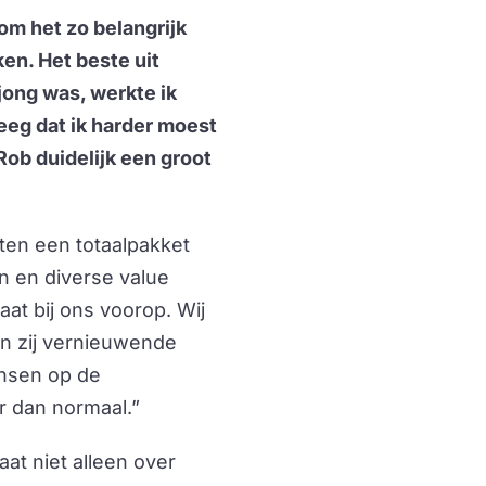
m het zo belangrijk
ken. Het beste uit
jong was, werkte ik
eeg dat ik harder moest
Rob duidelijk een groot
nten een totaalpakket
n en diverse value
at bij ons voorop. Wij
n zij vernieuwende
nsen op de
r dan normaal.”
t niet alleen over