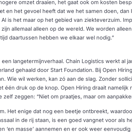
ogere omzet draaien, het gaat ook om kosten bespa
oet en het gevoel heeft dat we het samen doen, dan 
 Al is het maar op het gebied van ziekteverzuim. Im
zijn allemaal alleen op de wereld. We worden allee
 tijd daartussen hebben we elkaar wel nodig.”
 een langetermijnverhaal. Chain Logistics werkt al j
rland gehaald door Start Foundation. Bij Open Hirin
an. Wie wil werken, kan zó aan de slag. Zonder sollic
et één druk op de knop. Open Hiring draait namelijk 
e zelf zeggen: “Niet om praatjes, maar om aanpakke
m. Het enige dat nog een beetje ontbreekt, waardoo
aal in de rij staan, is een goed vangnet voor als he
en ‘en masse’ aannemen en er ook weer eenvoudig 