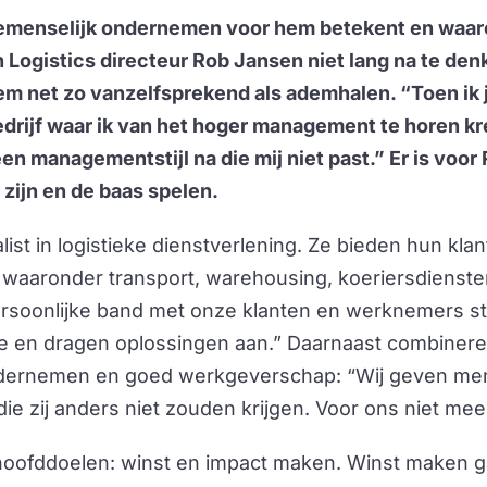
emenselijk ondernemen voor hem betekent en waaro
n Logistics directeur Rob Jansen niet lang na te den
em net zo vanzelfsprekend als ademhalen. “Toen ik 
drijf waar ik van het hoger management te horen kr
n managementstijl na die mij niet past.” Er is voor 
 zijn en de baas spelen.
list in logistieke dienstverlening. Ze bieden hun kla
, waaronder transport, warehousing, koeriersdienste
ersoonlijke band met onze klanten en werknemers sta
 en dragen oplossingen aan.” Daarnaast combinere
ondernemen en goed werkgeverschap: “Wij geven me
ie zij anders niet zouden krijgen. Voor ons niet mee
oofddoelen: winst en impact maken. Winst maken gaa