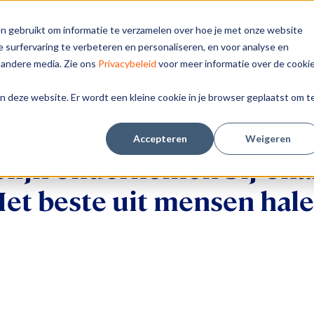
n gebruikt om informatie te verzamelen over hoe je met onze website
Medemenselijk
Inspiratie
Aan de slag
Agenda
 surfervaring te verbeteren en personaliseren, en voor analyse en
ondernemen?
 andere media. Zie ons
Privacybeleid
voor meer informatie over de cooki
n Logistics: “Het beste uit mensen halen”
aan deze website. Er wordt een kleine cookie in je browser geplaatst om t
Accepteren
Weigeren
ijk ondernemen bij Chain
et beste uit mensen hal