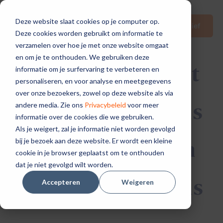
Deze website slaat cookies op je computer op.
Nieuwsbrief
Deze cookies worden gebruikt om informatie te
verzamelen over hoe je met onze website omgaat
en om je te onthouden. We gebruiken deze
Ondernemen met
informatie om je surfervaring te verbeteren en
personaliseren, en voor analyse en meetgegevens
een missie: hoe
over onze bezoekers, zowel op deze website als via
CrowdBuilding als
andere media. Zie ons
Privacybeleid
voor meer
informatie over de cookies die we gebruiken.
steward-owned
Als je weigert, zal je informatie niet worden gevolgd
bedrijf werkt aan
bij je bezoek aan deze website. Er wordt een kleine
cookie in je browser geplaatst om te onthouden
een oplossing
dat je niet gevolgd wilt worden.
voor de wooncrisis
Accepteren
Weigeren