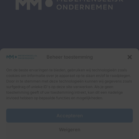
Interessante blogs, goede podcasts én fijne events.
Beheer toestemming
Samen op weg naar Medemenselijk Ondernemen.
Schrijf je in voor onze maandelijkse nieuwsbrief om
Om de beste ervaringen te bieden, gebruiken wij technologieën zoals
niets meer te missen.
cookies om informatie over je apparaat op te slaan en/of te raadplegen.
Door in te stemmen met deze technologieën kunnen wij gegevens zoals
surfgedrag of unieke ID's op deze site verwerken. Als je geen
toestemming geeft of uw toestemming intrekt, kan dit een nadelige
Inschrijven ⟶
invloed hebben op bepaalde functies en mogelijkheden.
Accepteren
Weigeren