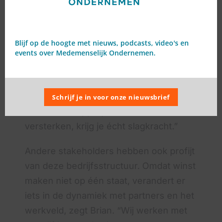
nooit uit het oog”, aldus Michiel. Alle
winst die CrowdBuilding boekt na het
terugbetalen van hun investeerders,
Blijf op de hoogte met nieuws, podcasts, video's en
wordt weer in de beweging
events over Medemenselijk Ondernemen.
geïnvesteerd. Michiel: “Winst maken is
niet iets verkeerds, maar het moet geen
doel op zich zijn. Pas als je je winst inzet
Schrijf je in voor onze nieuwsbrief
om maatschappelijke doelen te
versterken, krijg je écht slagkracht.”
Andere stakeholders hebben ook profijt
van deze bedrijfsstructuur. Omdat winst
maken niet op één staat, verandert er
iets in de dynamiek met partners en het
werkveld, zegt Brian. “Wij werken met