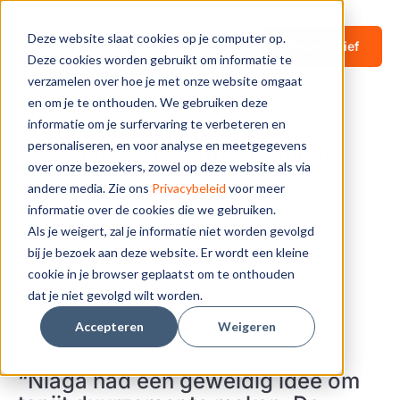
Deze website slaat cookies op je computer op.
Nieuwsbrief
Deze cookies worden gebruikt om informatie te
verzamelen over hoe je met onze website omgaat
en om je te onthouden. We gebruiken deze
“Bloed, zweet, maar samen”
Home
Artikelen
informatie om je surfervaring te verbeteren en
personaliseren, en voor analyse en meetgegevens
“Bloed, zweet, maar samen”
over onze bezoekers, zowel op deze website als via
17 maart 2022
Artikelen
andere media. Zie ons
Privacybeleid
voor meer
informatie over de cookies die we gebruiken.
Als je weigert, zal je informatie niet worden gevolgd
bij je bezoek aan deze website. Er wordt een kleine
cookie in je browser geplaatst om te onthouden
dat je niet gevolgd wilt worden.
Accepteren
Weigeren
“Niaga had een geweldig idee om