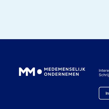
Inter
Schri
I