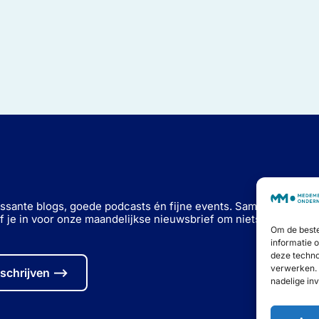
essante blogs, goede podcasts én fijne events. Samen op weg
jf je in voor onze maandelijkse nieuwsbrief om niets meer te mi
Om de beste
informatie 
deze techno
verwerken. 
nschrijven ⟶
nadelige in