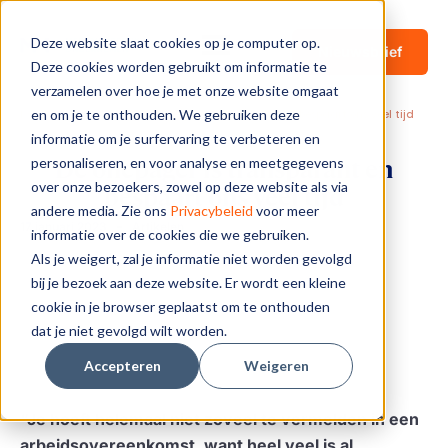
Deze website slaat cookies op je computer op.
Nieuwsbrief
Deze cookies worden gebruikt om informatie te
verzamelen over hoe je met onze website omgaat
en om je te onthouden. We gebruiken deze
De onepager is transparant en bespaart ons veel tijd
Home
Artikelen
informatie om je surfervaring te verbeteren en
personaliseren, en voor analyse en meetgegevens
De onepager is transparant en
over onze bezoekers, zowel op deze website als via
bespaart ons veel tijd
andere media. Zie ons
Privacybeleid
voor meer
17 januari 2023
Artikelen
informatie over de cookies die we gebruiken.
Als je weigert, zal je informatie niet worden gevolgd
bij je bezoek aan deze website. Er wordt een kleine
cookie in je browser geplaatst om te onthouden
dat je niet gevolgd wilt worden.
Accepteren
Weigeren
“Je hoeft helemaal niet zoveel te vermelden in een
arbeidsovereenkomst, want heel veel is al