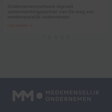
Ondernemersnetwerk nlgroeit
samenwerkingspartner van De weg van
medemenselijk ondernemen
LEES VERDER ⟶
1
2
3
4
5