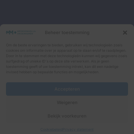
Interessante blogs, goede podcasts én fijne events.
Beheer toestemming
Samen op weg naar Medemenselijk Ondernemen.
Schrijf je in voor onze maandelijkse nieuwsbrief om
Om de beste ervaringen te bieden, gebruiken wij technologieën zoals
niets meer te missen.
cookies om informatie over je apparaat op te slaan en/of te raadplegen.
Door in te stemmen met deze technologieën kunnen wij gegevens zoals
surfgedrag of unieke ID's op deze site verwerken. Als je geen
toestemming geeft of uw toestemming intrekt, kan dit een nadelige
Inschrijven ⟶
invloed hebben op bepaalde functies en mogelijkheden.
Accepteren
Weigeren
Bekijk voorkeuren
wordt mede mogelijk gemaakt door de
Cookiebeleid
Privacy statement