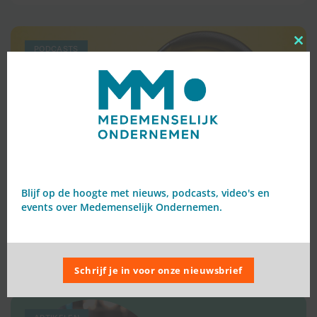
Clo
PODCASTS
Blijf op de hoogte met nieuws, podcasts, video's en
Duik in de wereld van Verdiepte
events over Medemenselijk Ondernemen.
Governance: Luister Suzanne Ekel’s column
in Hart voor Zaken
LEES VERDER ⟶
Schrijf je in voor onze nieuwsbrief